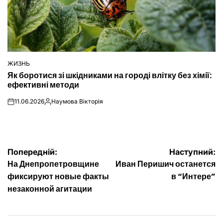
ЖИЗНЬ
ОПУБЛІКУВАТИ
Як боротися зі шкідниками на городі влітку без хімії:
У
ефективні методи
11.06.2026
Наумова Вікторія
on
Опубліковано
Навігація
Попередній:
Наступний:
На Днепропетровщине
Иван Перишич останется
записів
фиксируют новые факты
в “Интере”
незаконной агитации