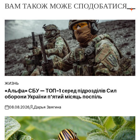
ВАМ ТАКОЖ МОЖЕ СПОДОБАТИСЯ
ЖИЗНЬ
ОПУБЛІКУВАТИ
«Альфа» СБУ — ТОП-1 серед підрозділів Сил
У
оборони України п’ятий місяць поспіль
08.08.2026
Дарья Звягина
on
Опубліковано