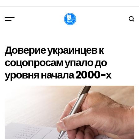
Перейти
до
вмісту
DPChas
Доверие украинцев к
соцопросам упало до
уровня начала 2000-х