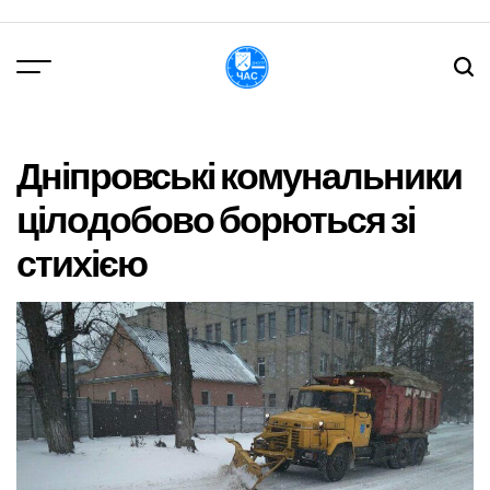
Перейти
до
вмісту
DPChas
Дніпровські комунальники
цілодобово борються зі
стихією