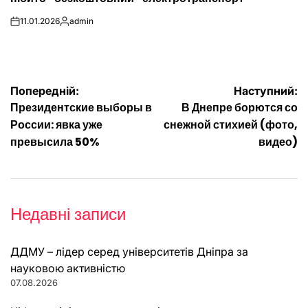
11.01.2026
admin
on
Опубліковано
Навігація
Попередній:
Наступний:
Президентские выборы в
В Днепре борются со
записів
России: явка уже
снежной стихией (фото,
превысила 50%
видео)
Недавні записи
ДДМУ – лідер серед університетів Дніпра за
науковою активністю
07.08.2026