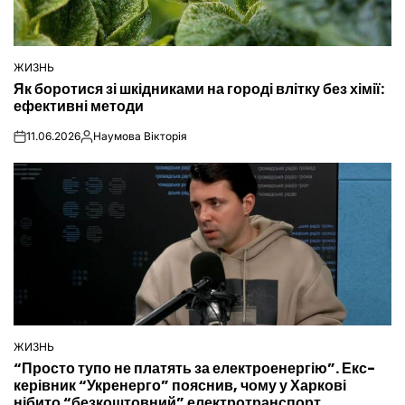
ЖИЗНЬ
ОПУБЛІКУВАТИ
Як боротися зі шкідниками на городі влітку без хімії:
У
ефективні методи
11.06.2026
Наумова Вікторія
on
Опубліковано
ЖИЗНЬ
ОПУБЛІКУВАТИ
“Просто тупо не платять за електроенергію”. Екс-
У
керівник “Укренерго” пояснив, чому у Харкові
нібито “безкоштовний” електротранспорт