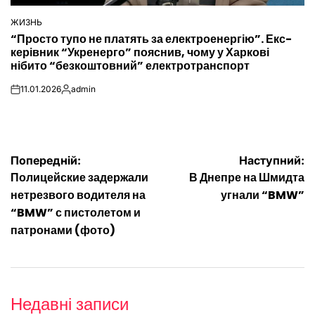
ЖИЗНЬ
ОПУБЛІКУВАТИ
“Просто тупо не платять за електроенергію”. Екс-
У
керівник “Укренерго” пояснив, чому у Харкові
нібито “безкоштовний” електротранспорт
11.01.2026
admin
on
Опубліковано
Навігація
Попередній:
Наступний:
Полицейские задержали
В Днепре на Шмидта
записів
нетрезвого водителя на
угнали “BMW”
“BMW” с пистолетом и
патронами (фото)
Недавні записи