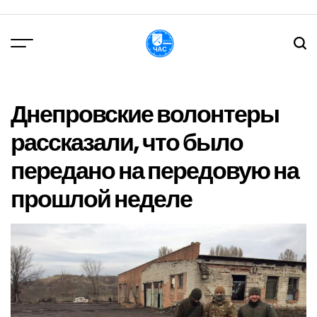
Перейти
до
вмісту
DPChas
Днепровские волонтеры
рассказали, что было
передано на передовую на
прошлой неделе