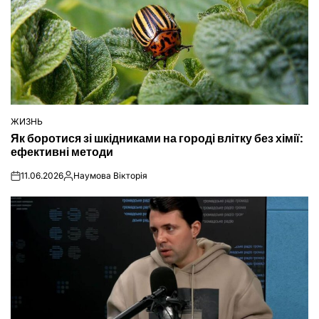
ЖИЗНЬ
ОПУБЛІКУВАТИ
Як боротися зі шкідниками на городі влітку без хімії:
У
ефективні методи
11.06.2026
Наумова Вікторія
on
Опубліковано