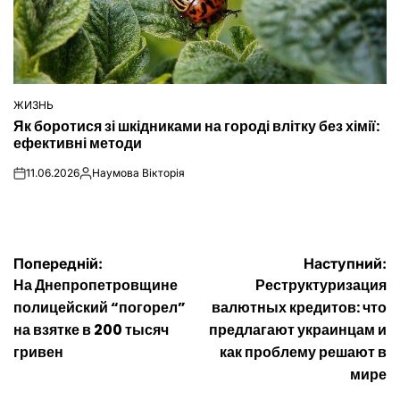
ЖИЗНЬ
ОПУБЛІКУВАТИ
Як боротися зі шкідниками на городі влітку без хімії:
У
ефективні методи
11.06.2026
Наумова Вікторія
on
Опубліковано
Навігація
Попередній:
Наступний:
На Днепропетровщине
Реструктуризация
записів
полицейский “погорел”
валютных кредитов: что
на взятке в 200 тысяч
предлагают украинцам и
гривен
как проблему решают в
мире