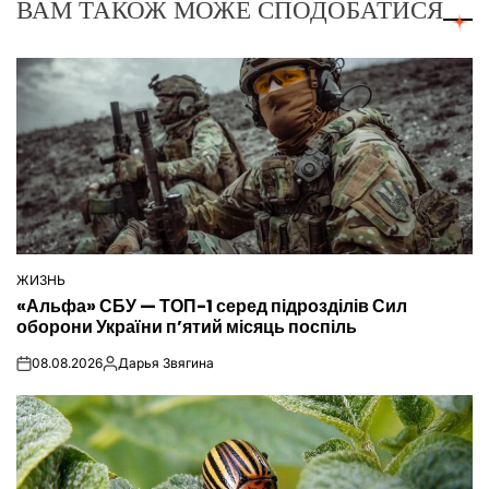
ВАМ ТАКОЖ МОЖЕ СПОДОБАТИСЯ
ЖИЗНЬ
ОПУБЛІКУВАТИ
«Альфа» СБУ — ТОП-1 серед підрозділів Сил
У
оборони України п’ятий місяць поспіль
08.08.2026
Дарья Звягина
on
Опубліковано