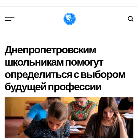
Перейти
до
вмісту
DPChas
Днепропетровским
школьникам помогут
определиться с выбором
будущей профессии