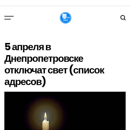
Перейти
до
вмісту
DPChas
5 апреля в
Днепропетровске
отключат свет (список
адресов)