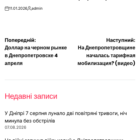
11.01.2026
admin
on
Опубліковано
Навігація
Попередній:
Наступний:
Доллар на черном рынке
На Днепропетровщине
записів
в Днепропетровске 4
началась тарифная
апреля
мобилизация? (видео)
Недавні записи
У Дніпрі 7 серпня лунало дві повітряні тривоги, ніч
минула без обстрілів
07.08.2026