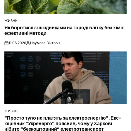
ЖИЗНЬ
ОПУБЛІКУВАТИ
Як боротися зі шкідниками на городі влітку без хімії:
У
ефективні методи
11.06.2026
Наумова Вікторія
on
Опубліковано
ЖИЗНЬ
ОПУБЛІКУВАТИ
“Просто тупо не платять за електроенергію”. Екс-
У
керівник “Укренерго” пояснив, чому у Харкові
нібито “безкоштовний” електротранспорт