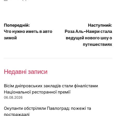
on
Опубліковано
Навігація
Попередній:
Наступний:
Что нужно иметь в авто
Роза Аль-Намри стала
записів
зимой
ведущей нового шоу о
путешествиях
Недавні записи
Вісім дніпровських закладів стали фіналістами
Національної ресторанної премії
06.08.2026
Окупанти обстріляли Павлоград: пожежі та
постраждалі