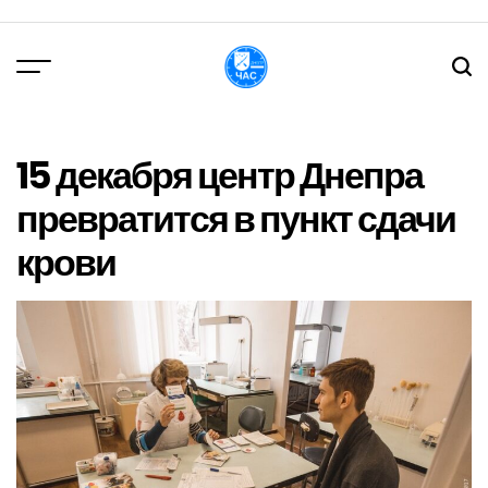
Перейти
до
вмісту
DPChas
15 декабря центр Днепра
превратится в пункт сдачи
крови