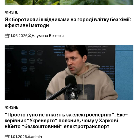
ЖИЗНЬ
ОПУБЛІКУВАТИ
Як боротися зі шкідниками на городі влітку без хімії:
У
ефективні методи
11.06.2026
Наумова Вікторія
on
Опубліковано
ЖИЗНЬ
ОПУБЛІКУВАТИ
“Просто тупо не платять за електроенергію”. Екс-
У
керівник “Укренерго” пояснив, чому у Харкові
нібито “безкоштовний” електротранспорт
11.01.2026
admin