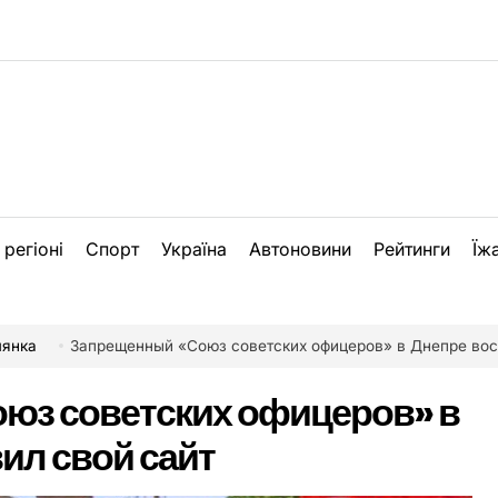
 регіоні
Спорт
Україна
Автоновини
Рейтинги
Їж
лянка
Запрещенный «Союз советских офицеров» в Днепре восстанов
юз советских офицеров» в
ил свой сайт