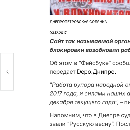
ДНЕПРОПЕТРОВСКАЯ СОЛЯНКА
ОПУБЛІКУВАТИ
У
03.12.2017
Сайт так называемой орга
блокировки возобновил ра
Об этом в “Фейсбуке” сообщ
передает
Depo.Днипро.
“
Работа рупора народной о
2017 года, и силами наших 
декабря текущего года
“, – 
Напомним, что в Днепре суд
звали “Русскую весну”. Пос