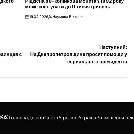
идкого
Рідкісна 50-копійкова монета з 1992 року
У
може коштувати до 11 тисяч гривень
19.04.2026
Наумова Вікторія
on
Опубліковано
Наступний:
раинцев с
На Днепропетровщине просят помощи у
сериального президента
Головна
Дніпро
Спорт
У регіоні
Україна
Розміщення ре
acebook
Twitter
WhatsApp