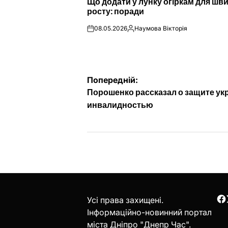
Що додати у лунку огіркам для шв
У
росту: поради
08.05.2026
Наумова Вікторія
on
Опубліковано
Навігація
Попередній:
Порошенко рассказал о защите ук
записів
инвалидностью
Усі права захищені.
F
Інформаційно-новинний портал
міста Дніпро "Днепр Час".