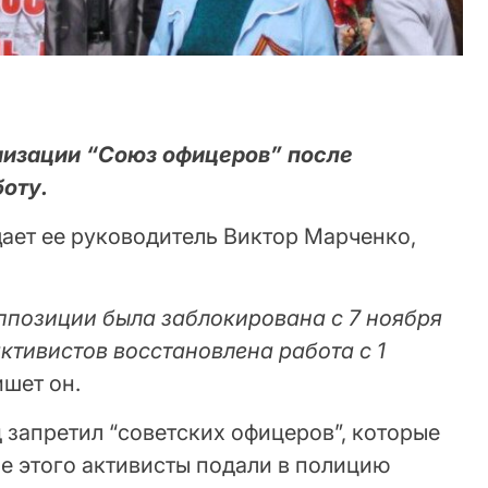
низации “Союз офицеров” после
боту.
ает ее руководитель Виктор Марченко,
ппозиции была заблокирована с 7 ноября
активистов восстановлена работа с 1
пишет он.
 запретил “советских офицеров”, которые
ле этого активисты подали в полицию