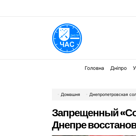
Перейти
до
вмісту
DPChas
Головна
Дніпро
У
Домашня
Днепропетровская со
Запрещенный «Со
Днепре восстанов