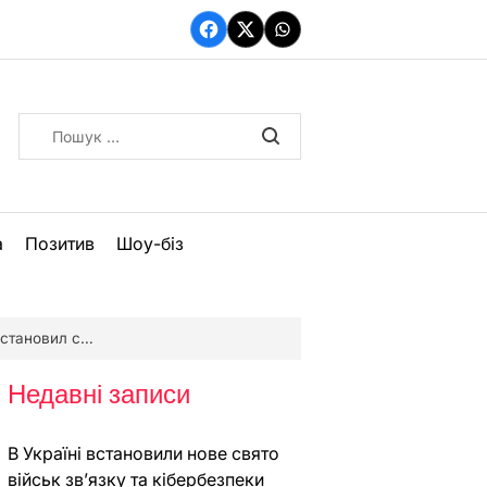
Facebook
Twitter
WhatsApp
Пошук:
а
Позитив
Шоу-біз
ил свой сайт
Недавні записи
В Україні встановили нове свято
військ зв’язку та кібербезпеки