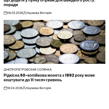
Що додати у лунку огіркам для швидкого росту:
У
поради
08.05.2026
Наумова Вікторія
on
Опубліковано
ДНЕПРОПЕТРОВСКАЯ СОЛЯНКА
ОПУБЛІКУВАТИ
Рідкісна 50-копійкова монета з 1992 року може
У
коштувати до 11 тисяч гривень
19.04.2026
Наумова Вікторія
on
Опубліковано