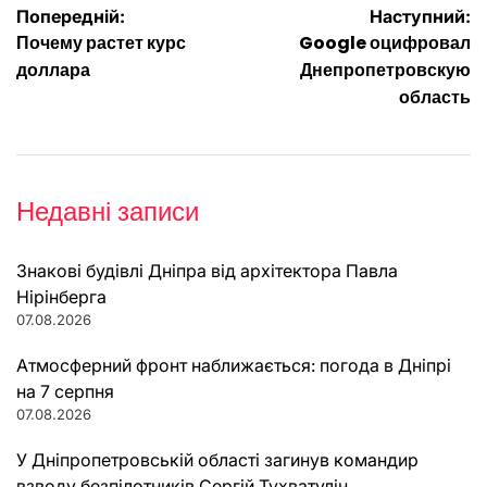
Навігація
Попередній:
Наступний:
Почему растет курс
Google оцифровал
записів
доллара
Днепропетровскую
область
Недавні записи
Знакові будівлі Дніпра від архітектора Павла
Нірінберга
07.08.2026
Атмосферний фронт наближається: погода в Дніпрі
на 7 серпня
07.08.2026
У Дніпропетровській області загинув командир
взводу безпілотників Сергій Тухватулін