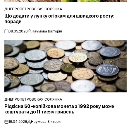
ДНЕПРОПЕТРОВСКАЯ СОЛЯНКА
ОПУБЛІКУВАТИ
Що додати у лунку огіркам для швидкого росту:
У
поради
08.05.2026
Наумова Вікторія
on
Опубліковано
ДНЕПРОПЕТРОВСКАЯ СОЛЯНКА
ОПУБЛІКУВАТИ
Рідкісна 50-копійкова монета з 1992 року може
У
коштувати до 11 тисяч гривень
19.04.2026
Наумова Вікторія
on
Опубліковано