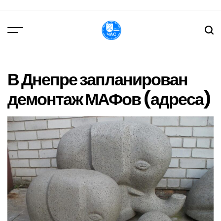
Перейти
до
вмісту
DPChas
В Днепре запланирован
демонтаж МАФов (адреса)