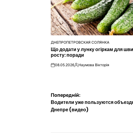
ДНЕПРОПЕТРОВСКАЯ СОЛЯНКА
ОПУБЛІКУВАТИ
Що додати у лунку огіркам для шв
У
росту: поради
08.05.2026
Наумова Вікторія
on
Опубліковано
Навігація
Попередній:
Водители уже пользуются объезд
записів
Днепре (видео)