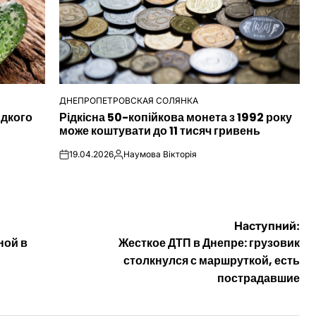
ДНЕПРОПЕТРОВСКАЯ СОЛЯНКА
ОПУБЛІКУВАТИ
идкого
Рідкісна 50-копійкова монета з 1992 року
У
може коштувати до 11 тисяч гривень
19.04.2026
Наумова Вікторія
on
Опубліковано
Наступний:
ной в
Жесткое ДТП в Днепре: грузовик
столкнулся с маршруткой, есть
пострадавшие