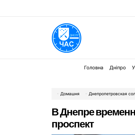
Перейти
до
вмісту
DPChas
Головна
Дніпро
У
Домашня
Днепропетровская со
В Днепре временн
проспект