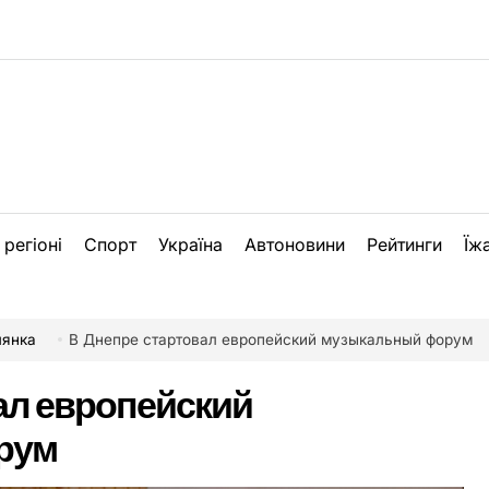
 регіоні
Спорт
Україна
Автоновини
Рейтинги
Їж
лянка
В Днепре стартовал европейский музыкальный форум
ал европейский
рум