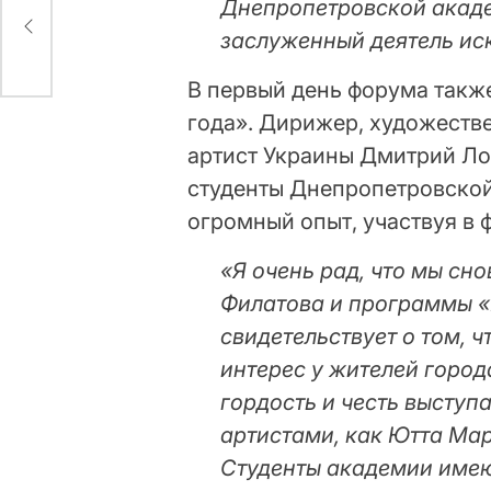
Днепропетровской акаде
суд
заслуженный деятель ис
В первый день форума такж
года». Дирижер, художеств
артист Украины Дмитрий Лог
студенты Днепропетровской
огромный опыт, участвуя в 
«Я очень рад, что мы сн
Филатова и программы «
свидетельствует о том, 
интерес у жителей город
гордость и честь выступ
артистами, как Ютта Мар
Студенты академии име