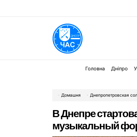
Перейти
до
вмісту
DPChas
Головна
Дніпро
У
Домашня
Днепропетровская со
В Днепре стартов
музыкальный фо