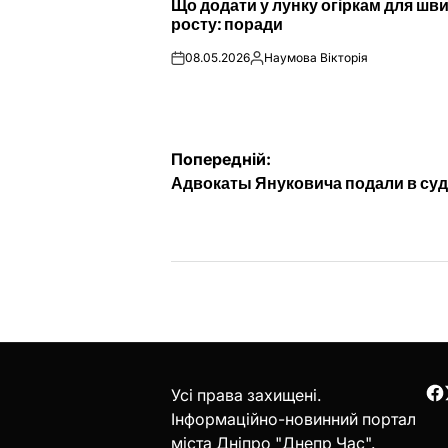
Що додати у лунку огіркам для шв
У
росту: поради
08.05.2026
Наумова Вікторія
on
Опубліковано
Навігація
Попередній:
Адвокаты Януковича подали в суд
записів
Усі права захищені.
F
Інформаційно-новинний портал
міста Дніпро "Днепр Час".