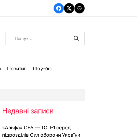
Facebook
Twitter
WhatsApp
Пошук:
а
Позитив
Шоу-біз
Недавні записи
«Альфа» СБУ — ТОП-1 серед
підрозділів Сил оборони України