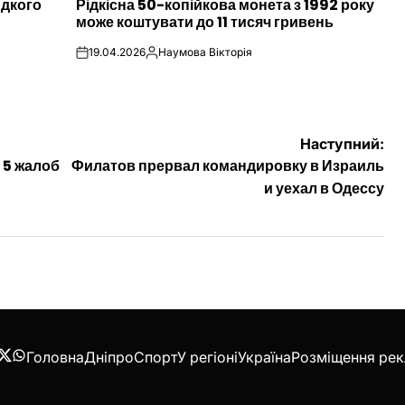
идкого
Рідкісна 50-копійкова монета з 1992 року
У
може коштувати до 11 тисяч гривень
19.04.2026
Наумова Вікторія
on
Опубліковано
Наступний:
 5 жалоб
Филатов прервал командировку в Израиль
и уехал в Одессу
Головна
Дніпро
Спорт
У регіоні
Україна
Розміщення ре
acebook
Twitter
WhatsApp