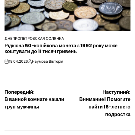
ДНЕПРОПЕТРОВСКАЯ СОЛЯНКА
ОПУБЛІКУВАТИ
Рідкісна 50-копійкова монета з 1992 року може
У
коштувати до 11 тисяч гривень
19.04.2026
Наумова Вікторія
on
Опубліковано
Навігація
Попередній:
Наступний:
В ванной комнате нашли
Внимание! Помогите
записів
труп мужчины
найти 16-летнего
подростка