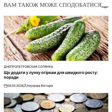
ВАМ ТАКОЖ МОЖЕ СПОДОБАТИСЯ
ДНЕПРОПЕТРОВСКАЯ СОЛЯНКА
ОПУБЛІКУВАТИ
Що додати у лунку огіркам для швидкого росту:
У
поради
08.05.2026
Наумова Вікторія
on
Опубліковано