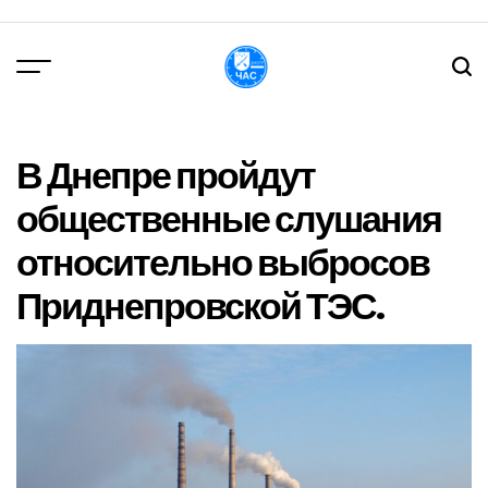
Перейти
до
вмісту
DPChas
В Днепре пройдут
общественные слушания
относительно выбросов
Приднепровской ТЭС.