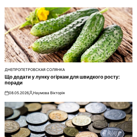
ДНЕПРОПЕТРОВСКАЯ СОЛЯНКА
ОПУБЛІКУВАТИ
Що додати у лунку огіркам для швидкого росту:
У
поради
08.05.2026
Наумова Вікторія
on
Опубліковано