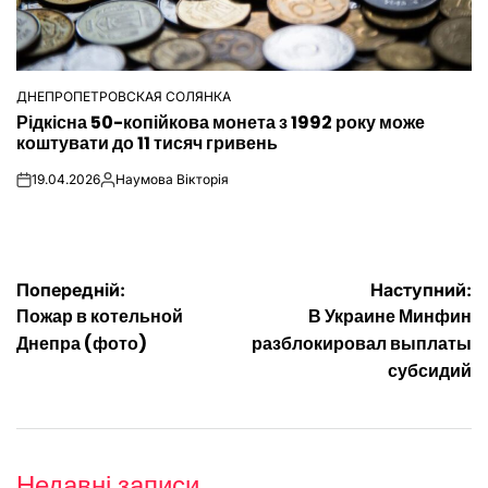
ДНЕПРОПЕТРОВСКАЯ СОЛЯНКА
ОПУБЛІКУВАТИ
Рідкісна 50-копійкова монета з 1992 року може
У
коштувати до 11 тисяч гривень
19.04.2026
Наумова Вікторія
on
Опубліковано
Навігація
Попередній:
Наступний:
Пожар в котельной
В Украине Минфин
записів
Днепра (фото)
разблокировал выплаты
субсидий
Недавні записи