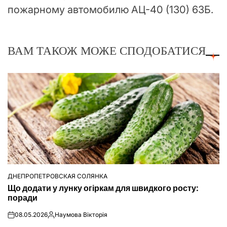
пожарному автомобилю АЦ-40 (130) 63Б.
ВАМ ТАКОЖ МОЖЕ СПОДОБАТИСЯ
ДНЕПРОПЕТРОВСКАЯ СОЛЯНКА
ОПУБЛІКУВАТИ
Що додати у лунку огіркам для швидкого росту:
У
поради
08.05.2026
Наумова Вікторія
on
Опубліковано