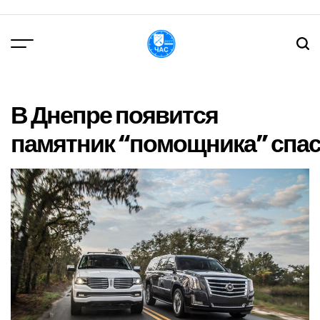
Перейти
до
вмісту
DPChas
В Днепре появится
памятник “помощника” спа