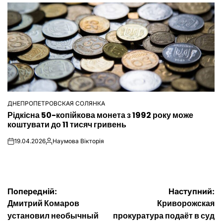
ДНЕПРОПЕТРОВСКАЯ СОЛЯНКА
ОПУБЛІКУВАТИ
Рідкісна 50-копійкова монета з 1992 року може
У
коштувати до 11 тисяч гривень
19.04.2026
Наумова Вікторія
on
Опубліковано
Навігація
Попередній:
Наступний:
Дмитрий Комаров
Криворожская
записів
установил необычный
прокуратура подаёт в суд