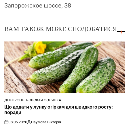
Запорожское шоссе, 38
ВАМ ТАКОЖ МОЖЕ СПОДОБАТИСЯ
ДНЕПРОПЕТРОВСКАЯ СОЛЯНКА
ОПУБЛІКУВАТИ
Що додати у лунку огіркам для швидкого росту:
У
поради
08.05.2026
Наумова Вікторія
on
Опубліковано