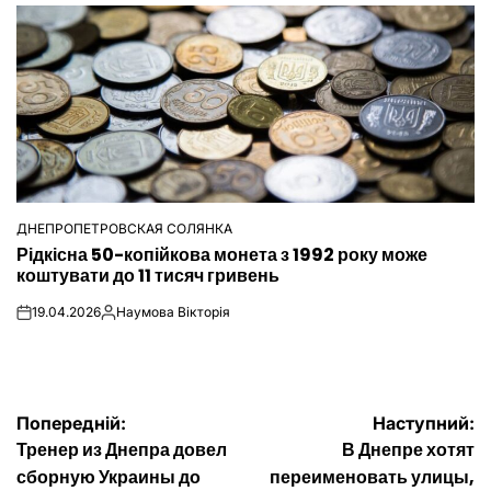
ДНЕПРОПЕТРОВСКАЯ СОЛЯНКА
ОПУБЛІКУВАТИ
Рідкісна 50-копійкова монета з 1992 року може
У
коштувати до 11 тисяч гривень
19.04.2026
Наумова Вікторія
on
Опубліковано
Навігація
Попередній:
Наступний:
Тренер из Днепра довел
В Днепре хотят
записів
сборную Украины до
переименовать улицы,