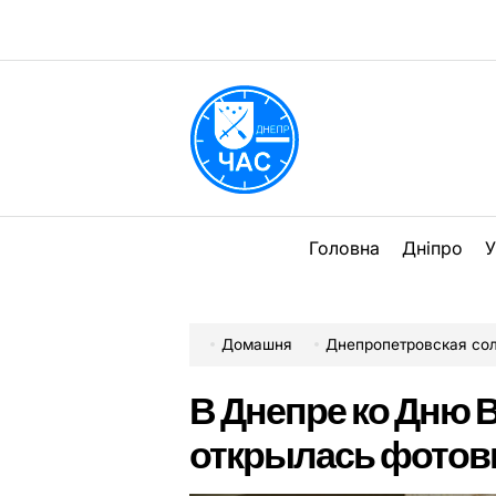
Перейти
до
вмісту
DPChas
Головна
Дніпро
У
Домашня
Днепропетровская со
В Днепре ко Дню
открылась фотов