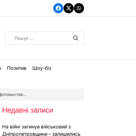
Facebook
Twitter
WhatsApp
Пошук:
а
Позитив
Шоу-біз
отовыставка
Недавні записи
На війні загинув військовий з
Дніпропетровщини – залишились