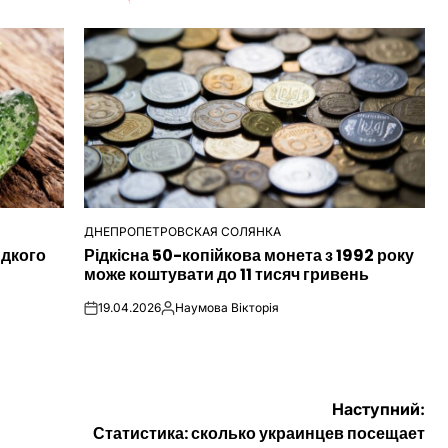
ДНЕПРОПЕТРОВСКАЯ СОЛЯНКА
ОПУБЛІКУВАТИ
идкого
Рідкісна 50-копійкова монета з 1992 року
У
може коштувати до 11 тисяч гривень
19.04.2026
Наумова Вікторія
on
Опубліковано
Наступний:
Статистика: сколько украинцев посещает