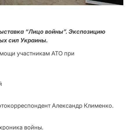
ыставка “Лицо войны”. Экспозицию
ых сил Украины.
омощи участникам АТО при
й
отокорреспондент Александр Клименко.
 хроника войны.