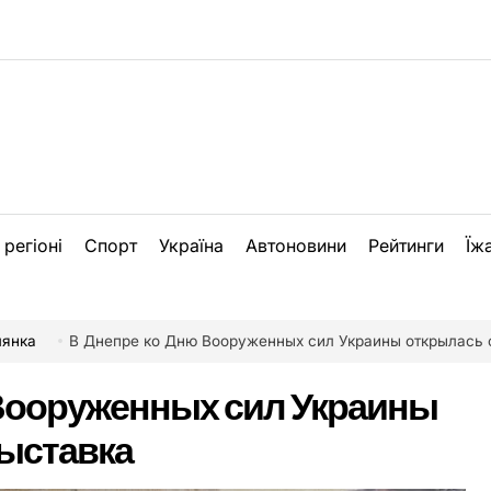
 регіоні
Спорт
Україна
Автоновини
Рейтинги
Їж
лянка
В Днепре ко Дню Вооруженных сил Украины открылась ф
 Вооруженных сил Украины
ыставка