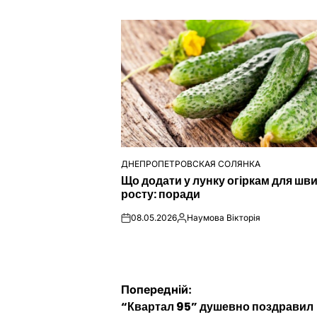
ДНЕПРОПЕТРОВСКАЯ СОЛЯНКА
ОПУБЛІКУВАТИ
Що додати у лунку огіркам для шв
У
росту: поради
08.05.2026
Наумова Вікторія
on
Опубліковано
Навігація
Попередній:
“Квартал 95” душевно поздравил