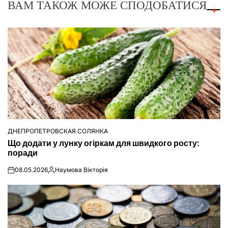
ВАМ ТАКОЖ МОЖЕ СПОДОБАТИСЯ
ДНЕПРОПЕТРОВСКАЯ СОЛЯНКА
ОПУБЛІКУВАТИ
Що додати у лунку огіркам для швидкого росту:
У
поради
08.05.2026
Наумова Вікторія
on
Опубліковано