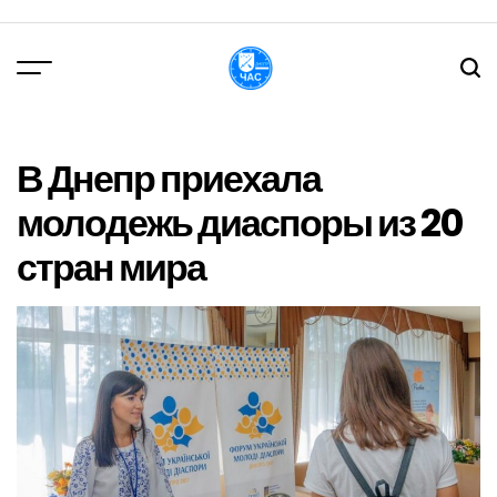
Перейти
до
вмісту
DPChas
В Днепр приехала
молодежь диаспоры из 20
стран мира