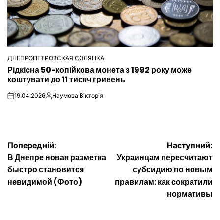
ДНЕПРОПЕТРОВСКАЯ СОЛЯНКА
ОПУБЛІКУВАТИ
Рідкісна 50-копійкова монета з 1992 року може
У
коштувати до 11 тисяч гривень
19.04.2026
Наумова Вікторія
on
Опубліковано
Навігація
Попередній:
Наступний:
В Днепре новая разметка
Украинцам пересчитают
записів
быстро становится
субсидию по новым
невидимой (Фото)
правилам: как сократили
нормативы