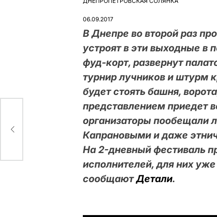
ДНЕПРОПЕТРОВСКАЯ СОЛЯНКА
ОПУБЛІКУВАТИ
У
06.09.2017
В Днепре во второй раз п
устроят в эти выходные в 
фуд-корт, развернут палат
турнир лучников и штурм к
будет стоять башня, ворота
представлением приедет в
организаторы пообещали л
Капрановыми и даже этнич
На 2-дневный фестиваль п
исполнителей, для них уже
сообщают
Детали
.