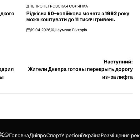
ДНЕПРОПЕТРОВСКАЯ СОЛЯНКА
ОПУБЛІКУВАТИ
идкого
Рідкісна 50-копійкова монета з 1992 року
У
може коштувати до 11 тисяч гривень
19.04.2026
Наумова Вікторія
on
Опубліковано
Наступний:
дарил
Жители Днепра готовы перекрыть дорогу
ры
из-за лифта
Головна
Дніпро
Спорт
У регіоні
Україна
Розміщення ре
acebook
Twitter
WhatsApp