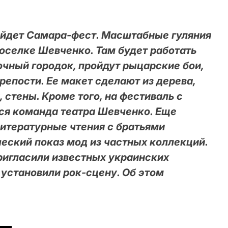
ройдет Самара-фест. Масштабные гуляния
поселке Шевченко. Там будет работать
очный городок, пройдут рыцарские бои,
репости. Ее макет сделают из дерева,
, стены. Кроме того, на фестиваль с
ся команда театра Шевченко. Еще
итературные чтения с братьями
еский показ мод из частных коллекций.
ригласили известных украинских
 установили рок-сцену. Об этом