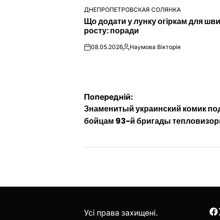
ДНЕПРОПЕТРОВСКАЯ СОЛЯНКА
ОПУБЛІКУВАТИ
Що додати у лунку огіркам для шв
У
росту: поради
08.05.2026
Наумова Вікторія
on
Опубліковано
Навігація
Попередній:
Знаменитый украинский комик по
записів
бойцам 93-й бригады тепловизо
Усі права захищені.
F