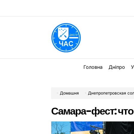
Перейти
до
вмісту
DPChas
Головна
Дніпро
У
Домашня
Днепропетровская со
Самара-фест: что