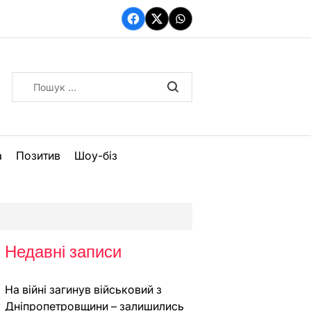
Facebook
Twitter
WhatsApp
Пошук:
а
Позитив
Шоу-біз
Недавні записи
На війні загинув військовий з
Дніпропетровщини – залишились