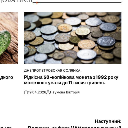
ДНЕПРОПЕТРОВСКАЯ СОЛЯНКА
ОПУБЛІКУВАТИ
идкого
Рідкісна 50-копійкова монета з 1992 року
У
може коштувати до 11 тисяч гривень
19.04.2026
Наумова Вікторія
on
Опубліковано
Наступний: