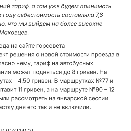
ний тариф, а там уже будем принимать
 году себестоимость составляла 7,6
маю, что мы выйдем на более высокие
 Маковцев.
ода на сайте горсовета
ект решения о новой стоимости проезда в
ласно нему, тариф на автобусных
ния может подняться до 8 гривен.
На
тах – 4,50 гривен. В маршрутках №77 и
тавит 11 гривен, а на маршруте №90 – 12
ыли рассмотреть на январской сессии
естку дня его так и не включили.
ДОБАТИСЯ