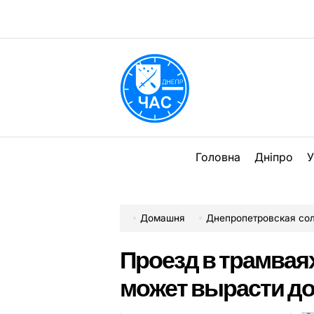
Перейти
до
вмісту
DPChas
Головна
Дніпро
У
Домашня
Днепропетровская со
Проезд в трамвая
может вырасти до