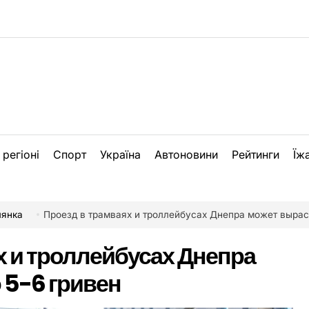
 регіоні
Спорт
Україна
Автоновини
Рейтинги
Їж
лянка
Проезд в трамваях и троллейбусах Днепра может вырасти д
х и троллейбусах Днепра
 5-6 гривен