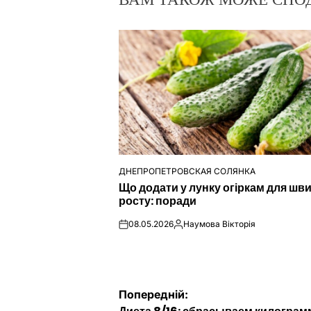
ДНЕПРОПЕТРОВСКАЯ СОЛЯНКА
ОПУБЛІКУВАТИ
Що додати у лунку огіркам для шв
У
росту: поради
08.05.2026
Наумова Вікторія
on
Опубліковано
Навігація
Попередній: