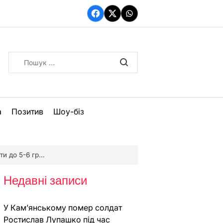
Facebook
Twitter
WhatsApp
Пошук:
а
Позитив
Шоу-біз
о 5-6 гривен
Недавні записи
У Кам’янському помер солдат
Ростислав Лупашко під час