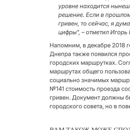
уровне находится нынеш
решение. Если в прошлом
гривен, то сейчас, я ду
цифры”, – отметил Игорь
Напомним, в декабре 2018 г
Днепра также появился про
городских маршрутках. Сог
маршрутах общего пользова
социально значимых маршру
№141 стоимость проезда сос
гривен. Документ должны б
городского совета, но в пов
ВАМ ТАКОЖ МОЖЕ СПО