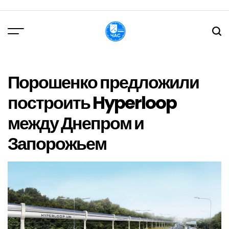
Перейти
до
вмісту
DPChas
Порошенко предложили
построить Hyperloop
между Днепром и
Запорожьем