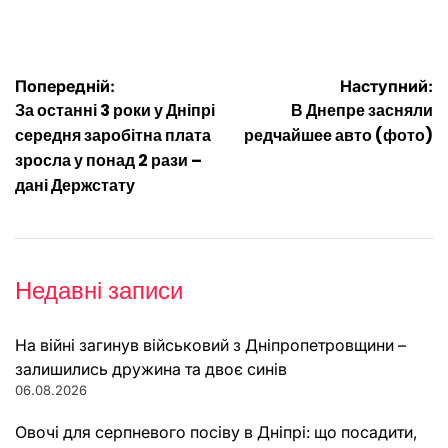
Навігація
Попередній:
Наступний:
За останні 3 роки у Дніпрі
В Днепре засняли
записів
середня заробітна плата
редчайшее авто (фото)
зросла у понад 2 рази –
дані Держстату
Недавні записи
На війні загинув військовий з Дніпропетровщини –
залишились дружина та двоє синів
06.08.2026
Овочі для серпневого посіву в Дніпрі: що посадити,