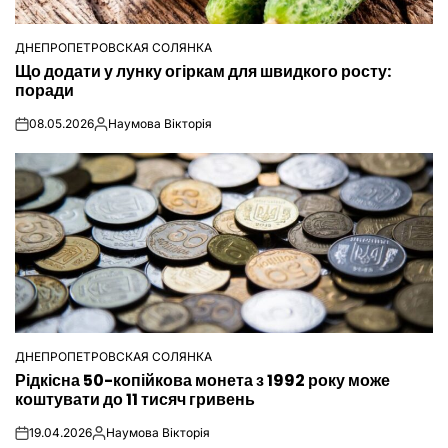
ДНЕПРОПЕТРОВСКАЯ СОЛЯНКА
ОПУБЛІКУВАТИ
Що додати у лунку огіркам для швидкого росту:
У
поради
08.05.2026
Наумова Вікторія
on
Опубліковано
ДНЕПРОПЕТРОВСКАЯ СОЛЯНКА
ОПУБЛІКУВАТИ
Рідкісна 50-копійкова монета з 1992 року може
У
коштувати до 11 тисяч гривень
19.04.2026
Наумова Вікторія
on
Опубліковано