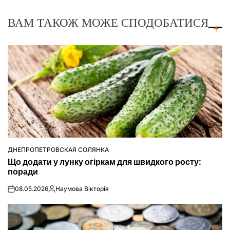
ВАМ ТАКОЖ МОЖЕ СПОДОБАТИСЯ
ДНЕПРОПЕТРОВСКАЯ СОЛЯНКА
ОПУБЛІКУВАТИ
Що додати у лунку огіркам для швидкого росту:
У
поради
08.05.2026
Наумова Вікторія
on
Опубліковано