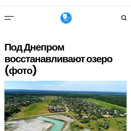
Перейти
до
вмісту
DPChas
Под Днепром
восстанавливают озеро
(фото)