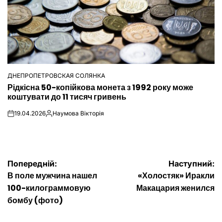
ДНЕПРОПЕТРОВСКАЯ СОЛЯНКА
ОПУБЛІКУВАТИ
Рідкісна 50-копійкова монета з 1992 року може
У
коштувати до 11 тисяч гривень
19.04.2026
Наумова Вікторія
on
Опубліковано
Навігація
Попередній:
Наступний:
В поле мужчина нашел
«Холостяк» Иракли
записів
100-килограммовую
Макацария женился
бомбу (фото)