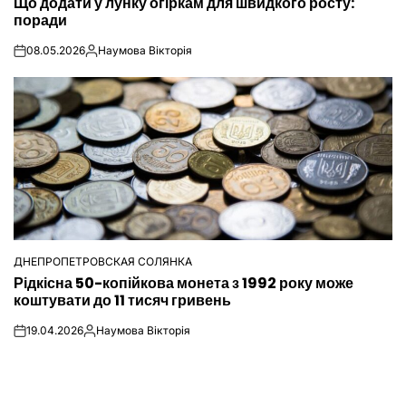
Що додати у лунку огіркам для швидкого росту:
У
поради
08.05.2026
Наумова Вікторія
on
Опубліковано
ДНЕПРОПЕТРОВСКАЯ СОЛЯНКА
ОПУБЛІКУВАТИ
Рідкісна 50-копійкова монета з 1992 року може
У
коштувати до 11 тисяч гривень
19.04.2026
Наумова Вікторія
on
Опубліковано