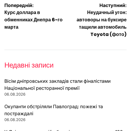
Навігація
Попередній:
Наступний:
Курс доллара в
Неудачный угон:
записів
обменниках Днепра 6-го
автоворы на буксире
марта
тащили автомобиль
Toyota (фото)
Недавні записи
Вісім дніпровських закладів стали фіналістами
Національної ресторанної премії
06.08.2026
Окупанти обстріляли Павлоград: пожежі та
постраждалі
06.08.2026