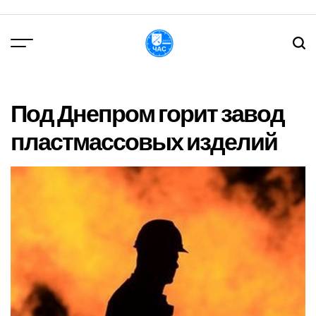
Перейти
до
вмісту
DPChas
Под Днепром горит завод
пластмассовых изделий