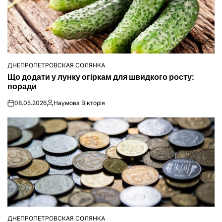
ДНЕПРОПЕТРОВСКАЯ СОЛЯНКА
ОПУБЛІКУВАТИ
Що додати у лунку огіркам для швидкого росту:
У
поради
08.05.2026
Наумова Вікторія
on
Опубліковано
ДНЕПРОПЕТРОВСКАЯ СОЛЯНКА