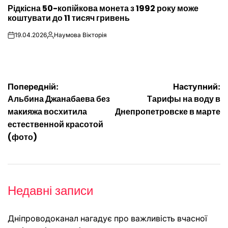
ОПУБЛІКУВАТИ
Рідкісна 50-копійкова монета з 1992 року може
У
коштувати до 11 тисяч гривень
19.04.2026
Наумова Вікторія
on
Опубліковано
Навігація
Попередній:
Наступний:
Альбина Джанабаева без
Тарифы на воду в
записів
макияжа восхитила
Днепропетровске в марте
естественной красотой
(фото)
Недавні записи
Дніпроводоканал нагадує про важливість вчасної