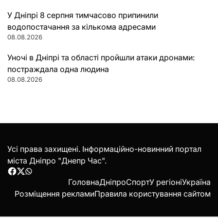
У Дніпрі 8 серпня тимчасово припинили
водопостачання за кількома адресами
08.08.2026
Уночі в Дніпрі та області пройшли атаки дронами:
постраждала одна людина
08.08.2026
Усі права захищені. Інформаційно-новинний портал
міста Дніпро "Днепр Час".
Facebook
Twitter
WhatsApp
Головна
Дніпро
Спорт
У регіоні
Україна
Розміщення реклами
Правила користування сайтом