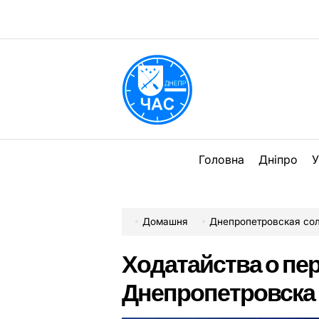
Перейти
до
вмісту
DPChas
Головна
Дніпро
У
Домашня
Днепропетровская со
Ходатайства о п
Днепропетровска