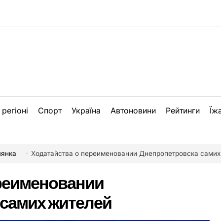
 регіоні
Спорт
Україна
Автоновини
Рейтинги
Їж
лянка
Ходатайства о переименовании Днепропетровска самих
ереименовании
 самих жителей