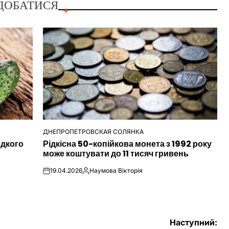
ДОБАТИСЯ
ДНЕПРОПЕТРОВСКАЯ СОЛЯНКА
ОПУБЛІКУВАТИ
идкого
Рідкісна 50-копійкова монета з 1992 року
У
може коштувати до 11 тисяч гривень
19.04.2026
Наумова Вікторія
on
Опубліковано
Наступний: