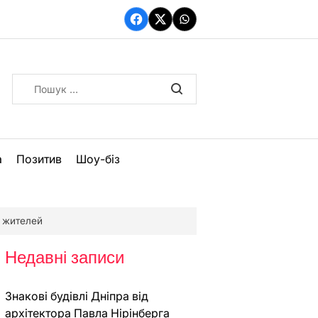
Facebook
Twitter
WhatsApp
Пошук:
а
Позитив
Шоу-біз
 жителей
Недавні записи
Знакові будівлі Дніпра від
архітектора Павла Нірінберга