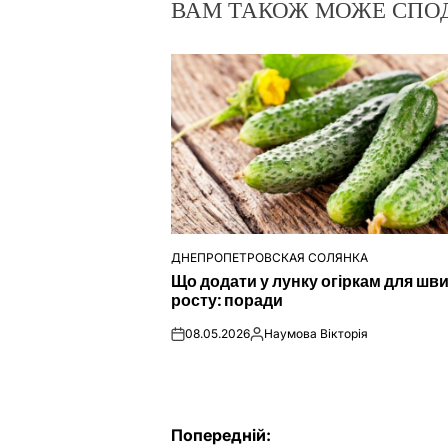
ВАМ ТАКОЖ МОЖЕ СПО
ДНЕПРОПЕТРОВСКАЯ СОЛЯНКА
ОПУБЛІКУВАТИ
Що додати у лунку огіркам для шв
У
росту: поради
08.05.2026
Наумова Вікторія
on
Опубліковано
Навігація
Попередній: