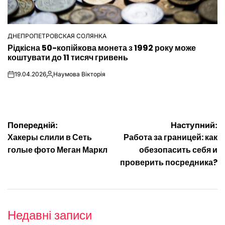
ДНЕПРОПЕТРОВСКАЯ СОЛЯНКА
ОПУБЛІКУВАТИ
Рідкісна 50-копійкова монета з 1992 року може
У
коштувати до 11 тисяч гривень
19.04.2026
Наумова Вікторія
on
Опубліковано
Навігація
Попередній:
Наступний:
Хакеры слили в Сеть
Работа за границей: как
записів
голые фото Меган Маркл
обезопасить себя и
проверить посредника?
Недавні записи