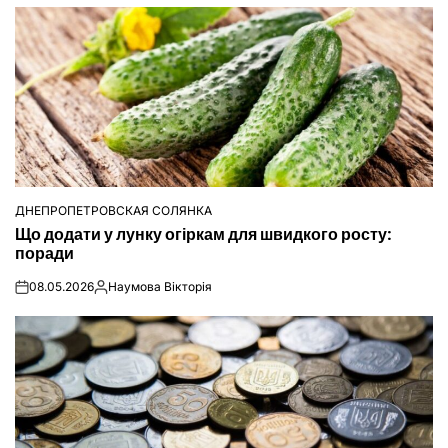
ДНЕПРОПЕТРОВСКАЯ СОЛЯНКА
ОПУБЛІКУВАТИ
Що додати у лунку огіркам для швидкого росту:
У
поради
08.05.2026
Наумова Вікторія
on
Опубліковано