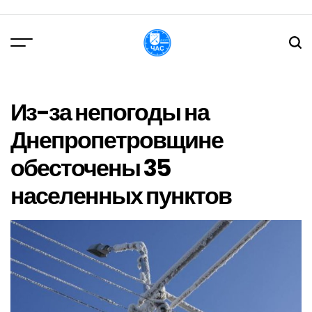
Перейти
до
вмісту
DPChas
Из-за непогоды на
Днепропетровщине
обесточены 35
населенных пунктов