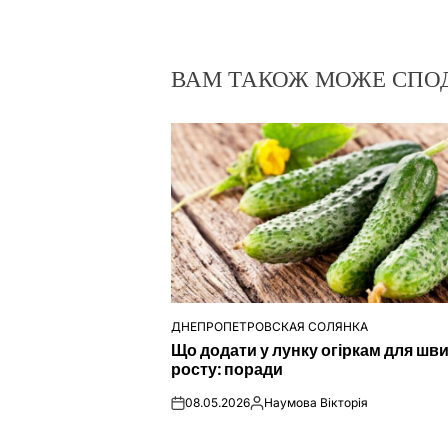
ВАМ ТАКОЖ МОЖЕ СПО
ДНЕПРОПЕТРОВСКАЯ СОЛЯНКА
ОПУБЛІКУВАТИ
Що додати у лунку огіркам для шв
У
росту: поради
08.05.2026
Наумова Вікторія
on
Опубліковано