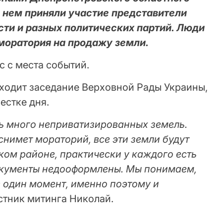
В нем приняли участие представители
сти и разных политических партий. Люди
моратория на продажу земли.
 с места событий.
оходит заседание Верховной Рады Украины,
вестке дня.
нь много неприватизированных земель.
снимет мораторий, все эти земли будут
ком районе, практически у каждого есть
окументы недооформлены. Мы понимаем,
в один момент, именно поэтому и
астник митинга Николай.