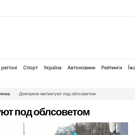
 регіоні
Спорт
Україна
Автоновини
Рейтинги
Їж
лянка
Днепряне митингуют под облсоветом
уют под облсоветом