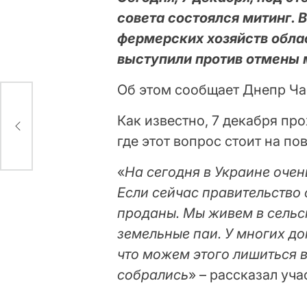
совета состоялся митинг. 
фермерских хозяйств обла
выступили против отмены 
Об этом сообщает Днепр Час
”
Как известно, 7 декабря пр
где этот вопрос стоит на по
«
На сегодня в Украине оче
Если сейчас правительство 
проданы. Мы живем в сельс
земельные паи. У многих д
что можем этого лишиться 
собрались
» – рассказал уч