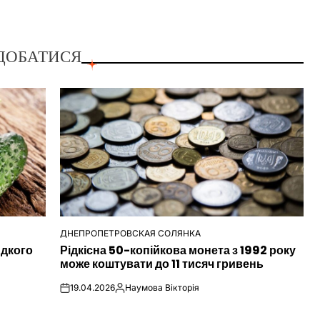
ДОБАТИСЯ
ДНЕПРОПЕТРОВСКАЯ СОЛЯНКА
ОПУБЛІКУВАТИ
идкого
Рідкісна 50-копійкова монета з 1992 року
У
може коштувати до 11 тисяч гривень
19.04.2026
Наумова Вікторія
on
Опубліковано