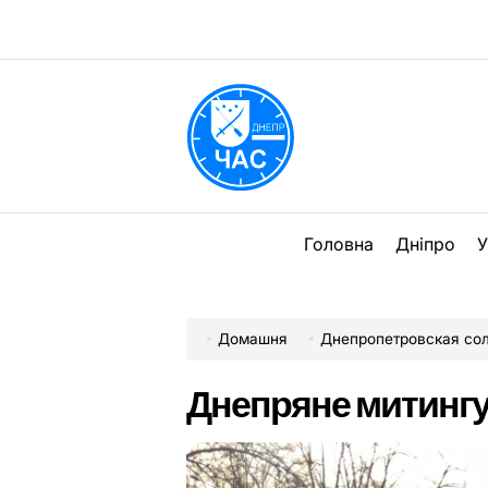
Перейти
до
вмісту
DPChas
Головна
Дніпро
У
Домашня
Днепропетровская со
Днепряне митинг