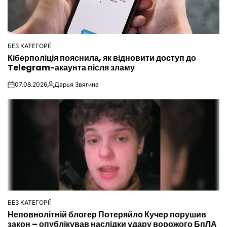
БЕЗ КАТЕГОРІЇ
ОПУБЛІКУВАТИ
Кіберполіція пояснила, як відновити доступ до
У
Telegram-акаунта після зламу
07.08.2026
Дарья Звягина
on
Опубліковано
БЕЗ КАТЕГОРІЇ
ОПУБЛІКУВАТИ
Неповнолітній блогер Потеряйло Кучер порушив
У
закон – опублікував наслідки удару ворожого БпЛА