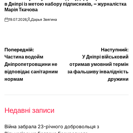
в Дніпрі із метою набору підписників, – журналістка
Марія Ткачова
19.07.2026
Дарья Звягина
on
Опубліковано
Навігація
Попередній:
Наступний:
Частина водойм
У Дніпрі військовий
записів
Дніпропетровщини не
отримав умовний термін
відповідає санітарним
за фальшиву інвалідність
нормам
дружини
Недавні записи
Війна забрала 23-річного добровольця з