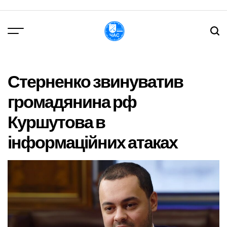
Перейти
до
вмісту
DPChas
Стерненко звинуватив
громадянина рф
Куршутова в
інформаційних атаках