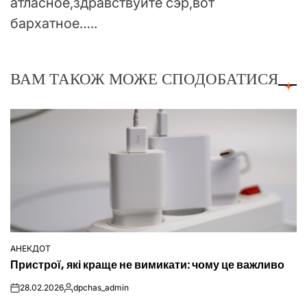
атласное,здравствуйте сэр,вот
бархатное…..
ВАМ ТАКОЖ МОЖЕ СПОДОБАТИСЯ
АНЕКДОТ
ОПУБЛІКУВАТИ
Пристрої, які краще не вимикати: чому це важливо
У
28.02.2026
dpchas_admin
on
Опубліковано