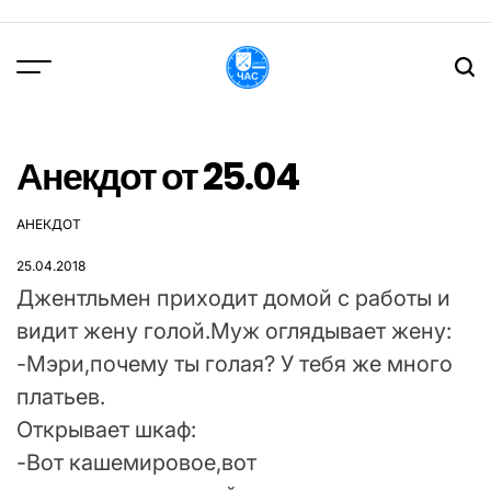
Перейти
до
вмісту
DPChas
Анекдот от 25.04
АНЕКДОТ
ОПУБЛІКУВАТИ
У
25.04.2018
Джентльмен приходит домой с работы и
видит жену голой.Муж оглядывает жену:
-Мэри,почему ты голая? У тебя же много
платьев.
Открывает шкаф:
-Вот кашемировое,вот