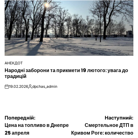
АНЕКДОТ
ОПУБЛІКУВАТИ
Народні заборони та прикмети 19 лютого: увага до
У
традицій
19.02.2026
dpchas_admin
on
Опубліковано
Навігація
Попередній:
Наступний:
Цена на топливо в Днепре
Смертельное ДТП в
записів
25 апреля
Кривом Роге: количество