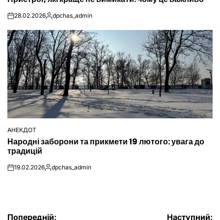
У
28.02.2026
dpchas_admin
on
Опубліковано
АНЕКДОТ
ОПУБЛІКУВАТИ
Народні заборони та прикмети 19 лютого: увага до
У
традицій
19.02.2026
dpchas_admin
on
Опубліковано
Попередній:
Наступний: