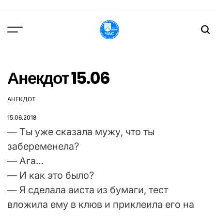
Перейти
до
вмісту
DPChas
Анекдот 15.06
АНЕКДОТ
ОПУБЛІКУВАТИ
У
15.06.2018
— Ты уже сказала мужу, что ты
забеременела?
— Ага…
— И как это было?
— Я сделала аиста из бумаги, тест
вложила ему в клюв и приклеила его на