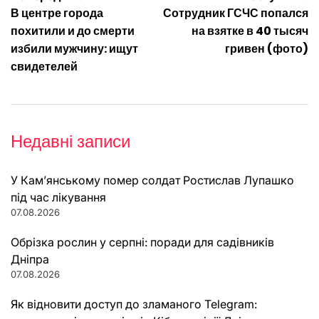
Навігація
В центре города
Сотрудник ГСЧС попался
записів
похитили и до смерти
на взятке в 40 тысяч
избили мужчину: ищут
гривен (фото)
свидетелей
Недавні записи
У Кам’янському помер солдат Ростислав Лупашко
під час лікування
07.08.2026
Обрізка рослин у серпні: поради для садівників
Дніпра
07.08.2026
Як відновити доступ до зламаного Telegram: