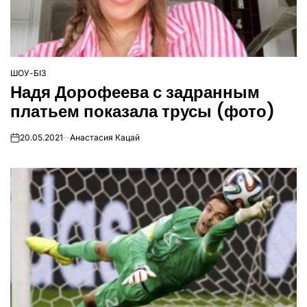
ШОУ-БІЗ
ОПУБЛІКУВАТИ
Надя Дорофеева с задранным
У
платьем показала трусы (фото)
20.05.2021
Анастасия Кацай
on