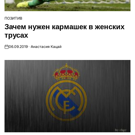
ПОЗИТИВ
ОПУБЛІКУВАТИ
Зачем нужен кармашек в женских
У
трусах
06.09.2019
Анастасия Кацай
on