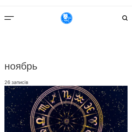
Перейти
до
вмісту
DPChas
ноябрь
26 записів