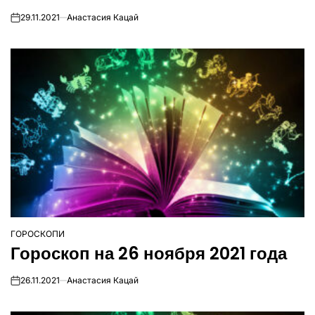
29.11.2021
Анастасия Кацай
on
ГОРОСКОПИ
ОПУБЛІКУВАТИ
Гороскоп на 26 ноября 2021 года
У
26.11.2021
Анастасия Кацай
on