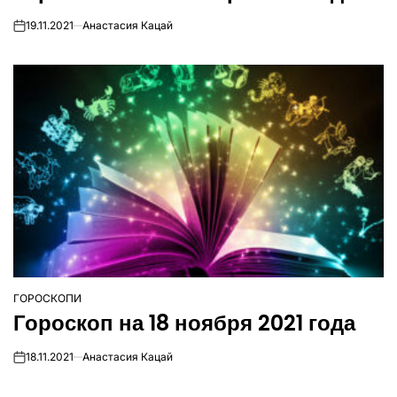
19.11.2021
Анастасия Кацай
on
ГОРОСКОПИ
ОПУБЛІКУВАТИ
Гороскоп на 18 ноября 2021 года
У
18.11.2021
Анастасия Кацай
on