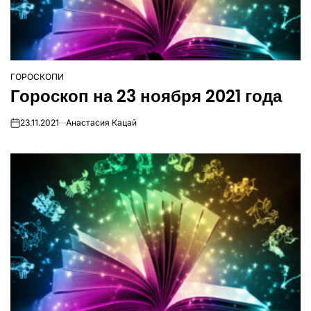
ГОРОСКОПИ
ОПУБЛІКУВАТИ
Гороскоп на 23 ноября 2021 года
У
23.11.2021
Анастасия Кацай
on