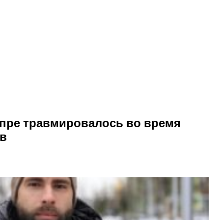
епре травмировалось во время
ов