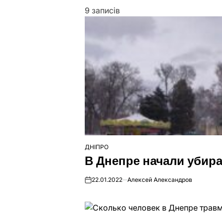
9 записів
ДНІПРО
ОПУБЛІКУВАТИ
В Днепре начали убир
У
22.01.2022
Алексей Александров
on