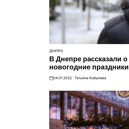
ДНІПРО
ОПУБЛІКУВАТИ
В Днепре рассказали 
У
новогодние праздники
04.01.2022
Татьяна Кобылева
on