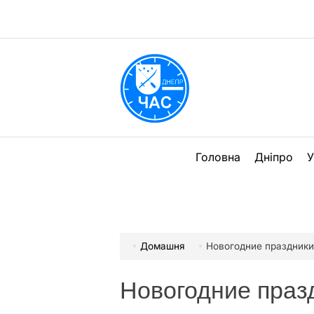
Перейти
до
вмісту
DPChas
Головна
Дніпро
У
Домашня
Новогодние праздник
Новогодние праз