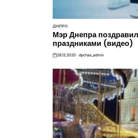
ДНІПРО
ОПУБЛІКУВАТИ
Мэр Днепра поздравил
У
праздниками (видео)
28.12.2020
dpchas_admin
on