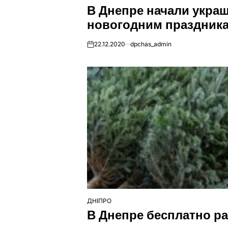
В Днепре начали укра
У
новогодним праздник
22.12.2020
dpchas_admin
on
ДНІПРО
ОПУБЛІКУВАТИ
В Днепре бесплатно ра
У