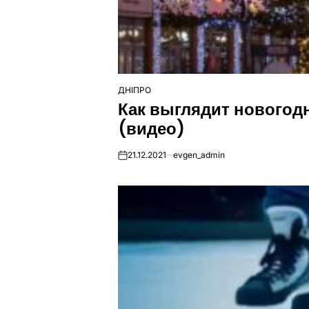
ДНІПРО
ОПУБЛІКУВАТИ
Как выглядит новогод
У
(видео)
21.12.2021
evgen_admin
on