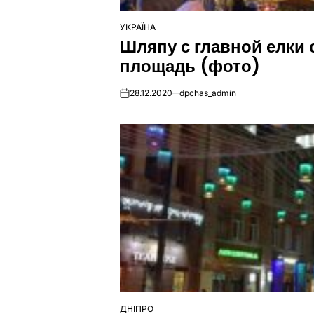
УКРАЇНА
ОПУБЛІКУВАТИ
Шляпу с главной елки
У
площадь (фото)
28.12.2020
dpchas_admin
on
ДНІПРО
ОПУБЛІКУВАТИ