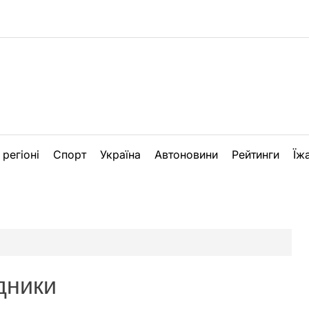
 регіоні
Спорт
Україна
Автоновини
Рейтинги
Їж
и
дники