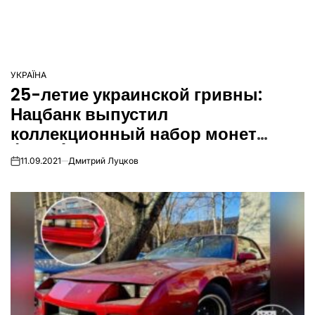
УКРАЇНА
ОПУБЛІКУВАТИ
25-летие украинской гривны:
У
Нацбанк выпустил
коллекционный набор монет
(Фото)
11.09.2021
Дмитрий Луцков
on