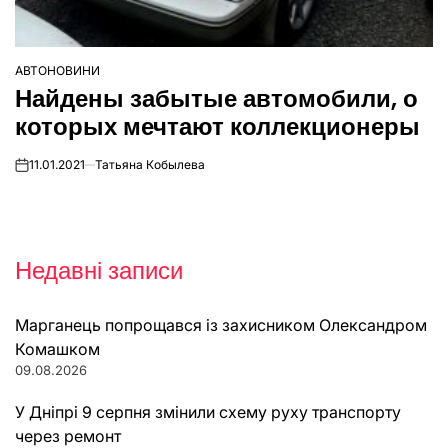
АВТОНОВИНИ
ОПУБЛІКУВАТИ
Найдены забытые автомобили, о
У
которых мечтают коллекционеры
11.01.2021
Татьяна Кобылева
on
Недавні записи
Марганець попрощався із захисником Олександром
Комашком
09.08.2026
У Дніпрі 9 серпня змінили схему руху транспорту
через ремонт