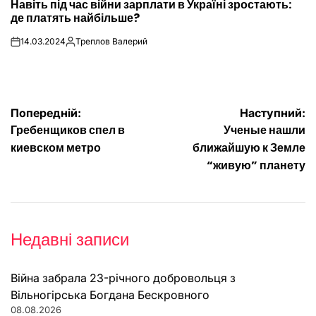
Навіть під час війни зарплати в Україні зростають:
У
де платять найбільше?
14.03.2024
Треплов Валерий
on
Опубліковано
Навігація
Попередній:
Наступний:
Гребенщиков спел в
Ученые нашли
записів
киевском метро
ближайшую к Земле
“живую” планету
Недавні записи
Війна забрала 23-річного добровольця з
Вільногірська Богдана Бескровного
08.08.2026