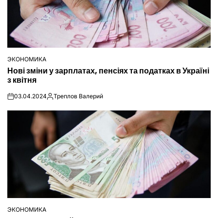
ЭКОНОМИКА
ОПУБЛІКУВАТИ
Нові зміни у зарплатах, пенсіях та податках в Україні
У
з квітня
03.04.2024
Треплов Валерий
on
Опубліковано
ЭКОНОМИКА
ОПУБЛІКУВАТИ