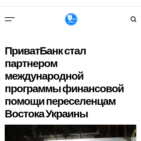
Перейти
до
вмісту
DPChas
ПриватБанк стал
партнером
международной
программы финансовой
помощи переселенцам
Востока Украины