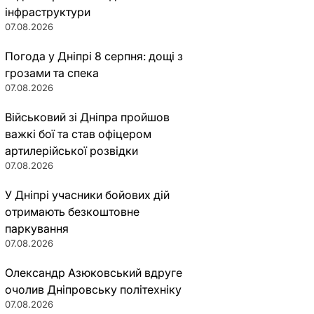
інфраструктури
07.08.2026
Погода у Дніпрі 8 серпня: дощі з
грозами та спека
07.08.2026
Військовий зі Дніпра пройшов
важкі бої та став офіцером
артилерійської розвідки
07.08.2026
У Дніпрі учасники бойових дій
отримають безкоштовне
паркування
07.08.2026
Олександр Азюковський вдруге
очолив Дніпровську політехніку
07.08.2026