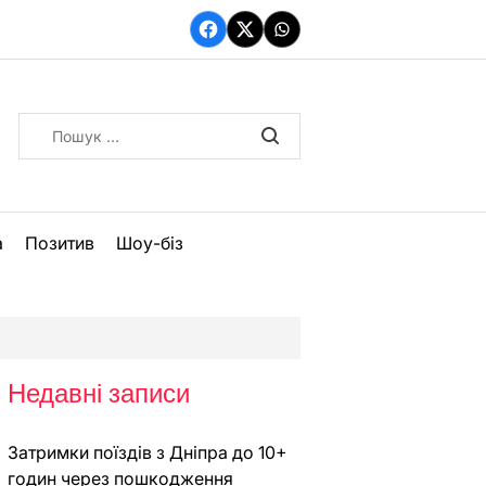
Facebook
Twitter
WhatsApp
Пошук:
а
Позитив
Шоу-біз
Недавні записи
Затримки поїздів з Дніпра до 10+
годин через пошкодження