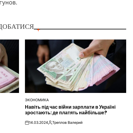
гунов.
ДОБАТИСЯ
ЭКОНОМИКА
ОПУБЛІКУВАТИ
Навіть під час війни зарплати в Україні
У
зростають: де платять найбільше?
14.03.2024
Треплов Валерий
on
Опубліковано