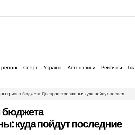
 регіоні
Спорт
Україна
Автоновини
Рейтинги
Їж
 гривен бюджета Днепропетровщины: куда пойдут последние финансирования
 бюджета
ы: куда пойдут последние