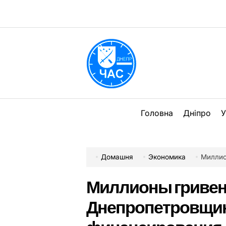
Перейти
до
вмісту
DPChas
Головна
Дніпро
У
Домашня
Экономика
Миллионы
Миллионы гривен
Днепропетровщин