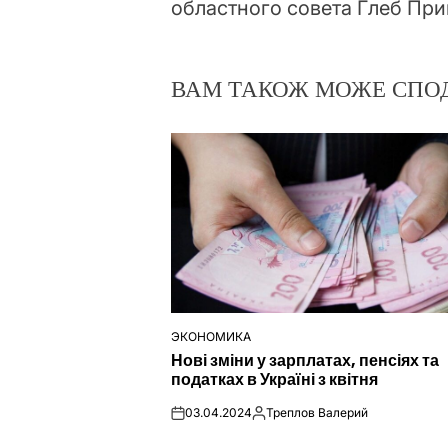
областного совета Глеб При
ВАМ ТАКОЖ МОЖЕ СПО
ЭКОНОМИКА
ОПУБЛІКУВАТИ
Нові зміни у зарплатах, пенсіях та
У
податках в Україні з квітня
03.04.2024
Треплов Валерий
on
Опубліковано