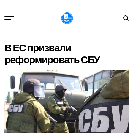
Перейти
до
вмісту
DPChas
В ЕС призвали
реформировать СБУ