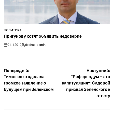
ПОЛИТИКА
ОПУБЛІКУВАТИ
Пригунову хотят объявить недоверие
У
01.11.2019
dpchas_admin
on
Опубліковано
Навігація
Попередній:
Наступний:
Тимошенко сделала
“Референдум – это
записів
громкое заявление о
капитуляция”: Садовой
будущем при Зеленском
призвал Зеленского к
ответу