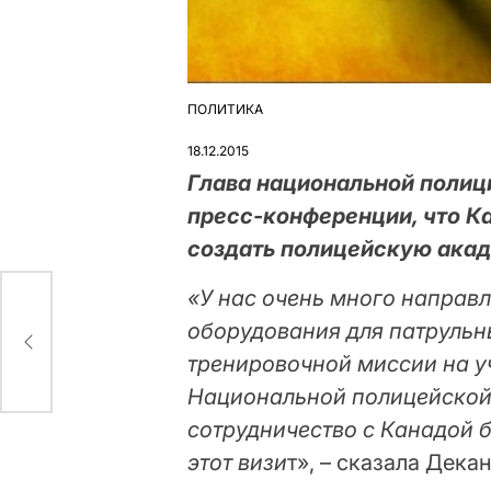
ПОЛИТИКА
ОПУБЛІКУВАТИ
У
18.12.2015
Глава национальной полиц
пресс-конференции, что 
создать полицейскую ака
«У нас очень много направл
оборудования для патрульн
тренировочной миссии на у
Национальной полицейской 
сотрудничество с Канадой б
этот визи
т», – сказала Дека