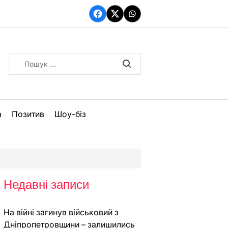
Facebook
Twitter
WhatsApp
Пошук:
а
Позитив
Шоу-біз
Недавні записи
На війні загинув військовий з
Дніпропетровщини – залишились