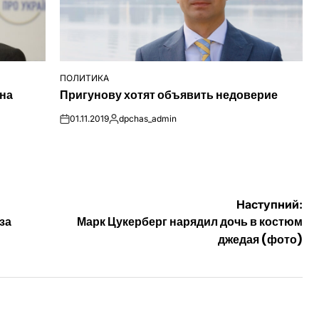
ПОЛИТИКА
ОПУБЛІКУВАТИ
 на
Пригунову хотят объявить недоверие
У
01.11.2019
dpchas_admin
on
Опубліковано
Наступний:
за
Марк Цукерберг нарядил дочь в костюм
джедая (фото)