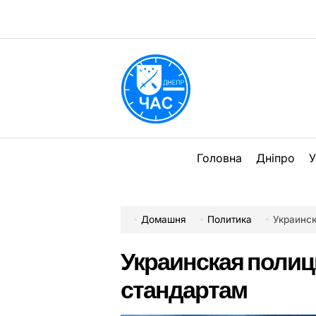
Перейти
до
вмісту
DPChas
Головна
Дніпро
У
Домашня
Политика
Украинск
Украинская полиц
стандартам