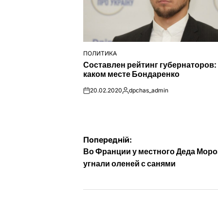
ПОЛИТИКА
ОПУБЛІКУВАТИ
Составлен рейтинг губернаторов:
У
каком месте Бондаренко
20.02.2020
dpchas_admin
on
Опубліковано
Навігація
Попередній:
Во Франции у местного Деда Моро
записів
угнали оленей с санями