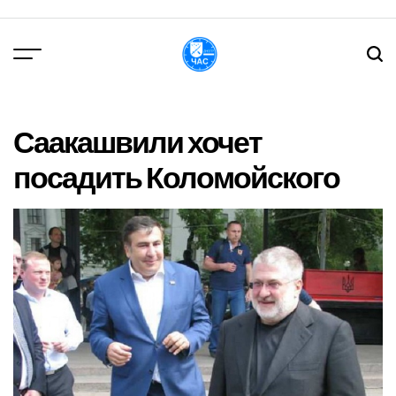
Перейти
до
вмісту
DPChas
Саакашвили хочет
посадить Коломойского