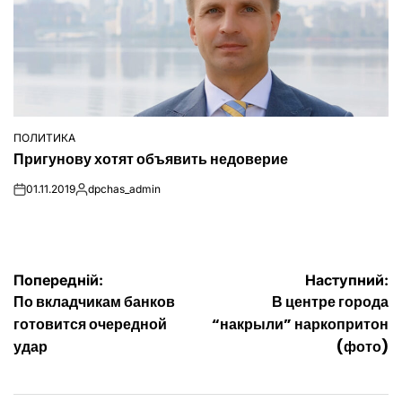
ПОЛИТИКА
ОПУБЛІКУВАТИ
Пригунову хотят объявить недоверие
У
01.11.2019
dpchas_admin
on
Опубліковано
Навігація
Попередній:
Наступний:
По вкладчикам банков
В центре города
записів
готовится очередной
“накрыли” наркопритон
удар
(фото)