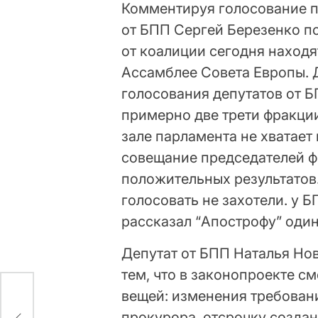
Комментируя голосование п
от БПП Сергей Березенко п
от коалиции сегодня наход
Ассамблее Совета Европы. Д
голосования депутатов от БП
примерно две трети фракции.
зале парламента не хватает
совещание председателей фр
положительных результатов.
голосовать не захотели. у БП
рассказал “Апострофу” один
Депутат от БПП Наталья Нов
тем, что в законопроекте с
вещей: изменения требован
ю
прокурора, отсрочку созда