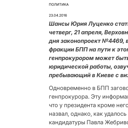
ПОЛИТИКА
ОПУБЛІКУВАТИ
У
23.04.2016
Шансы Юрия Луценко стать
четверг, 21 апреля, Верхов
дня законопроект №4469, 
фракции БПП на пути к это
генпрокурором может быть
юридической работы, озву
пребывающий в Киеве с ви
Одновременно в БПП загово
генпрокурора. Эту информа
что у президента кроме нег
назвал, однако, как удалось
кандидатуры Павла Жебривс