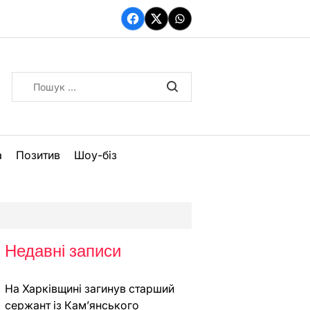
Facebook
Twitter
WhatsApp
Пошук:
а
Позитив
Шоу-біз
Недавні записи
На Харківщині загинув старший
сержант із Кам’янського