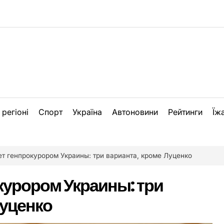
 регіоні
Спорт
Україна
Автоновини
Рейтинги
Їж
ет генпрокурором Украины: три варианта, кроме Луценко
окурором Украины: три
Луценко