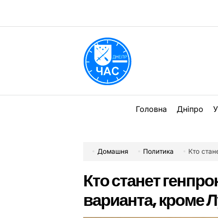
Перейти
до
вмісту
DPChas
Головна
Дніпро
У
Домашня
Политика
Кто стан
Кто станет генпр
варианта, кроме 