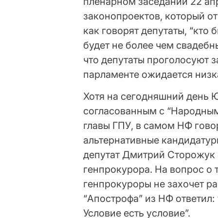
пленарном заседании 22 апр
законопроектов, который от
как говорят депутаты, “кто
будет не более чем свадебн
что депутаты проголосуют за
парламенте ожидается низка
Хотя на сегодняшний день 
согласованным с “Народны
главы ГПУ, в самом НФ гово
альтернативные кандидатуры
депутат Дмитрий Сторожук 
генпрокурора. На вопрос о т
генпрокуроры не захочет р
“Апострофа” из НФ ответил: 
Условие есть условие”.