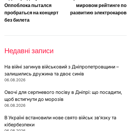
записів
Оппоблока пытался
мировом рейтинге по
пробраться на концерт
развитию электрокаров
без билета
Недавні записи
На війні загинув військовий з Дніпропетровщини –
залишились дружина та двоє синів
06.08.2026
Овочі для серпневого посіву в Дніпрі: що посадити,
щоб встигнути до морозів
06.08.2026
В Україні встановили нове свято військ зв’язку та
кібербезпеки
06.08.2026