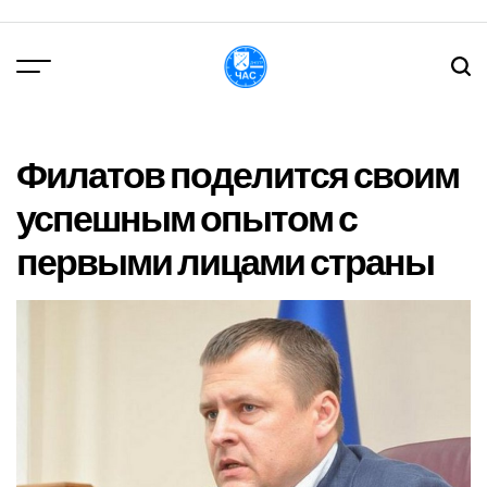
Перейти
до
вмісту
DPChas
Филатов поделится своим
успешным опытом с
первыми лицами страны