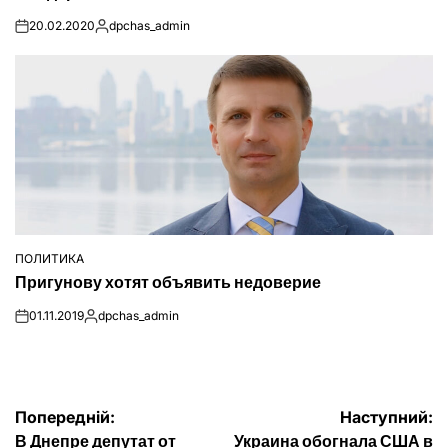
20.02.2020
dpchas_admin
on
Опубліковано
ПОЛИТИКА
ОПУБЛІКУВАТИ
Пригунову хотят объявить недоверие
У
01.11.2019
dpchas_admin
on
Опубліковано
Навігація
Попередній:
Наступний:
В Днепре депутат от
Украина обогнала США в