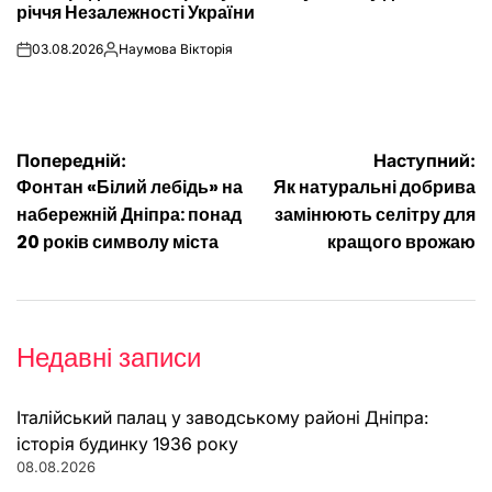
річчя Незалежності України
03.08.2026
Наумова Вікторія
on
Опубліковано
Навігація
Попередній:
Наступний:
Фонтан «Білий лебідь» на
Як натуральні добрива
записів
набережній Дніпра: понад
замінюють селітру для
20 років символу міста
кращого врожаю
Недавні записи
Італійський палац у заводському районі Дніпра:
історія будинку 1936 року
08.08.2026