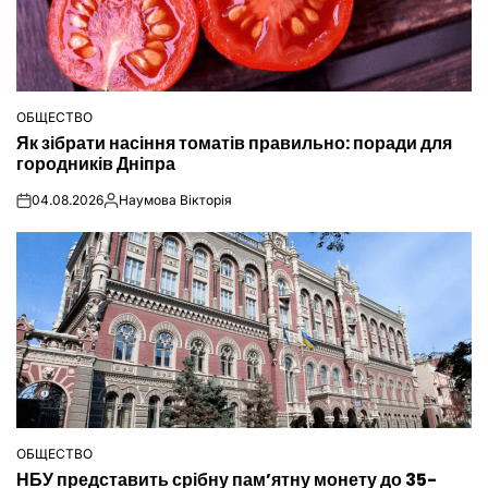
ОБЩЕСТВО
ОПУБЛІКУВАТИ
Як зібрати насіння томатів правильно: поради для
У
городників Дніпра
04.08.2026
Наумова Вікторія
on
Опубліковано
ОБЩЕСТВО
ОПУБЛІКУВАТИ
НБУ представить срібну пам’ятну монету до 35-
У