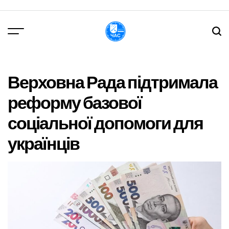
Перейти
до
вмісту
DPChas
Верховна Рада підтримала
реформу базової
соціальної допомоги для
українців