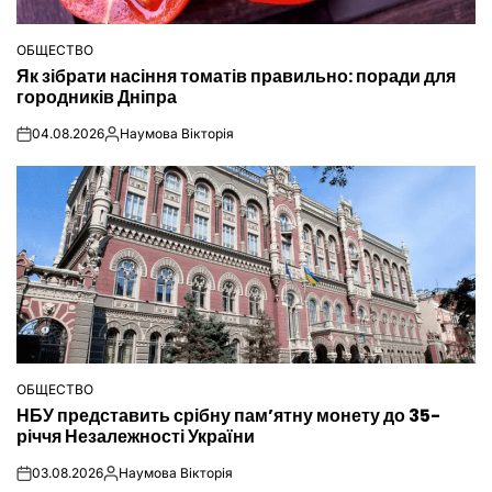
ОБЩЕСТВО
ОПУБЛІКУВАТИ
Як зібрати насіння томатів правильно: поради для
У
городників Дніпра
04.08.2026
Наумова Вікторія
on
Опубліковано
ОБЩЕСТВО
ОПУБЛІКУВАТИ
НБУ представить срібну пам’ятну монету до 35-
У
річчя Незалежності України
03.08.2026
Наумова Вікторія
on
Опубліковано