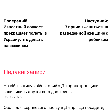
Навігація
Попередній:
Наступний:
Известный лоукост
7 причин жениться на
записів
прекращает полеты в
разведенной женщине с
Украину: что делать
ребенком
пассажирам
Недавні записи
На війні загинув військовий з Дніпропетровщини –
залишились дружина та двоє синів
06.08.2026
Овочі для серпневого посіву в Дніпрі: що посадити,