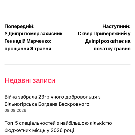
Навігація
Попередній:
Наступний:
У Дніпрі помер захисник
Сквер Прибережний у
записів
Геннадій Марченко:
Дніпрі розквітає на
прощання 8 травня
початку травня
Недавні записи
Війна забрала 23-річного добровольця з
Вільногірська Богдана Бескровного
08.08.2026
Топ-5 спеціальностей з найбільшою кількістю
бюджетних місць у 2026 році