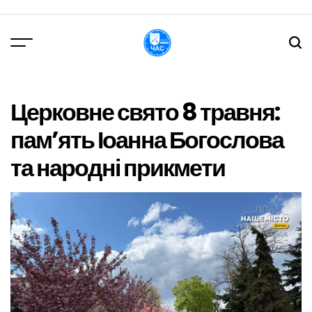
Перейти
до
вмісту
DPChas
Церковне свято 8 травня:
пам’ять Іоанна Богослова
та народні прикмети