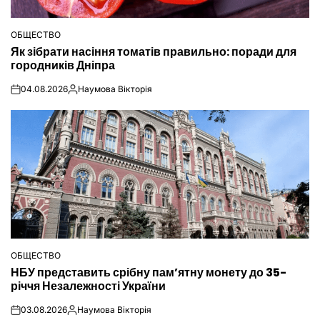
ОБЩЕСТВО
ОПУБЛІКУВАТИ
Як зібрати насіння томатів правильно: поради для
У
городників Дніпра
04.08.2026
Наумова Вікторія
on
Опубліковано
ОБЩЕСТВО
ОПУБЛІКУВАТИ
НБУ представить срібну пам’ятну монету до 35-
У
річчя Незалежності України
03.08.2026
Наумова Вікторія
on
Опубліковано