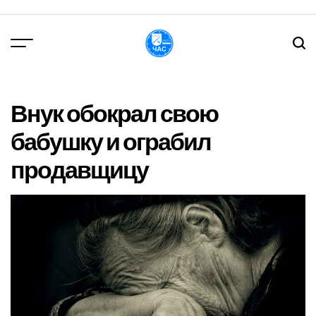
Перейти
до
вмісту
DPChas
Внук обокрал свою
бабушку и ограбил
продавщицу