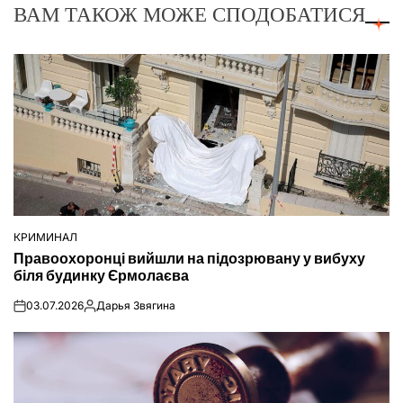
ВАМ ТАКОЖ МОЖЕ СПОДОБАТИСЯ
КРИМИНАЛ
ОПУБЛІКУВАТИ
Правоохоронці вийшли на підозрювану у вибуху
У
біля будинку Єрмолаєва
03.07.2026
Дарья Звягина
on
Опубліковано