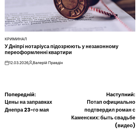
КРИМИНАЛ
ОПУБЛІКУВАТИ
У Дніпрі нотаріуса підозрюють у незаконному
У
переоформленні квартири
12.03.2026
Валерій Правдін
on
Опубліковано
Навігація
Попередній:
Наступний:
Цены на заправках
Потап официально
записів
Днепра 23-го мая
подтвердил роман с
Каменских: быть свадьбе
(видео)