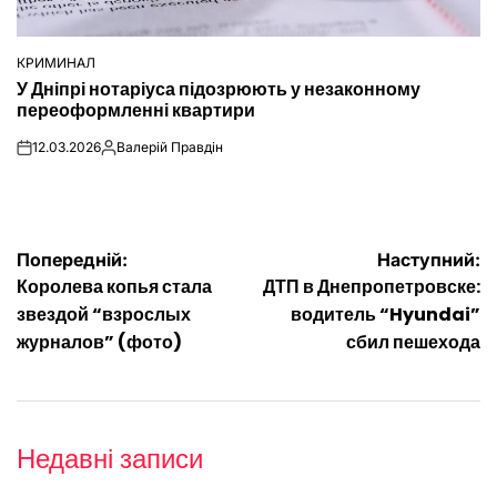
КРИМИНАЛ
ОПУБЛІКУВАТИ
У Дніпрі нотаріуса підозрюють у незаконному
У
переоформленні квартири
12.03.2026
Валерій Правдін
on
Опубліковано
Навігація
Попередній:
Наступний:
Королева копья стала
ДТП в Днепропетровске:
записів
звездой “взрослых
водитель “Hyundai”
журналов” (фото)
сбил пешехода
Недавні записи