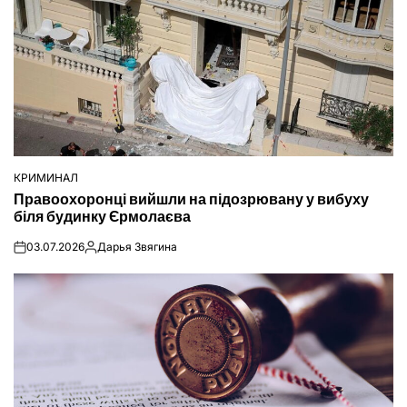
КРИМИНАЛ
ОПУБЛІКУВАТИ
Правоохоронці вийшли на підозрювану у вибуху
У
біля будинку Єрмолаєва
03.07.2026
Дарья Звягина
on
Опубліковано