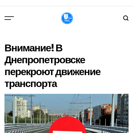
Перейти
до
вмісту
DPChas
Внимание! В
Днепропетровске
перекроют движение
транспорта