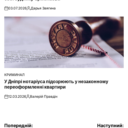
03.07.2026
Дарья Звягина
on
Опубліковано
КРИМИНАЛ
ОПУБЛІКУВАТИ
У Дніпрі нотаріуса підозрюють у незаконному
У
переоформленні квартири
12.03.2026
Валерій Правдін
on
Опубліковано
Попередній:
Наступний: