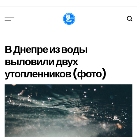
Перейти
до
вмісту
DPChas
В Днепре из воды
выловили двух
утопленников (фото)