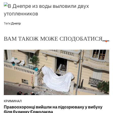
Теґи:
Днепр
ВАМ ТАКОЖ МОЖЕ СПОДОБАТИСЯ
КРИМИНАЛ
ОПУБЛІКУВАТИ
Правоохоронці вийшли на підозрювану у вибуху
У
біля будинку Єрмолаєва