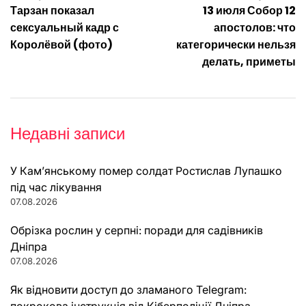
Навігація
Тарзан показал
13 июля Собор 12
записів
сексуальный кадр с
апостолов: что
Королёвой (фото)
категорически нельзя
делать, приметы
Недавні записи
У Кам’янському помер солдат Ростислав Лупашко
під час лікування
07.08.2026
Обрізка рослин у серпні: поради для садівників
Дніпра
07.08.2026
Як відновити доступ до зламаного Telegram:
покрокова інструкція від Кіберполіції Дніпра