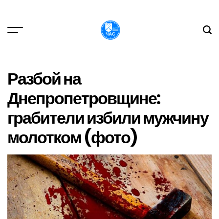
Перейти
до
вмісту
DPChas
Разбой на
Днепропетровщине:
грабители избили мужчину
молотком (фото)