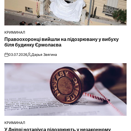
КРИМИНАЛ
ОПУБЛІКУВАТИ
Правоохоронці вийшли на підозрювану у вибуху
У
біля будинку Єрмолаєва
03.07.2026
Дарья Звягина
on
Опубліковано
КРИМИНАЛ
ОПУБЛІКУВАТИ
У Дніпрі нотаріуса підозрюють у незаконному
У