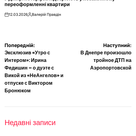
переоформленні квартири
12.03.2026
Валерій Правдін
on
Опубліковано
Навігація
Попередній:
Наступний:
Эксклюзив «Утро с
В Днепре произошло
записів
Интером»: Ирина
тройное ДТП на
Федишин – о дуэте с
Аэропортовской
Викой из «НеАнгелов» и
отпуске с Виктором
Бронюком
Недавні записи