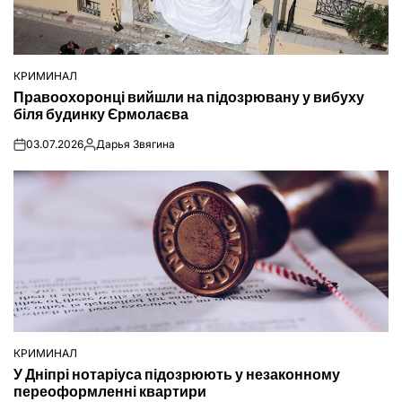
КРИМИНАЛ
ОПУБЛІКУВАТИ
Правоохоронці вийшли на підозрювану у вибуху
У
біля будинку Єрмолаєва
03.07.2026
Дарья Звягина
on
Опубліковано
КРИМИНАЛ
ОПУБЛІКУВАТИ
У Дніпрі нотаріуса підозрюють у незаконному
У
переоформленні квартири