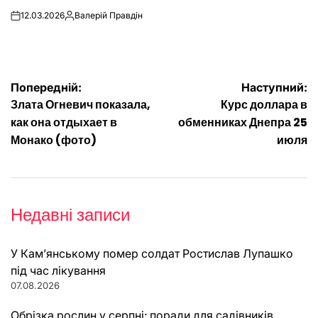
12.03.2026
Валерій Правдін
on
Опубліковано
Навігація
Попередній:
Наступний:
Злата Огневич показала,
Курс доллара в
записів
как она отдыхает в
обменниках Днепра 25
Монако (фото)
июля
Недавні записи
У Кам’янському помер солдат Ростислав Лупашко
під час лікування
07.08.2026
Обрізка рослин у серпні: поради для садівників