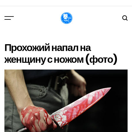
Перейти
до
вмісту
DPChas
Прохожий напал на
женщину с ножом (фото)