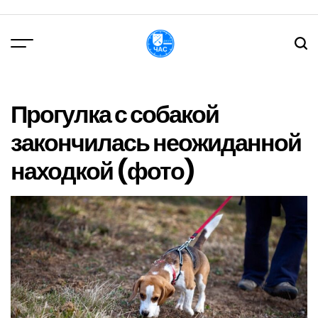
Перейти
до
вмісту
DPChas
Прогулка с собакой
закончилась неожиданной
находкой (фото)