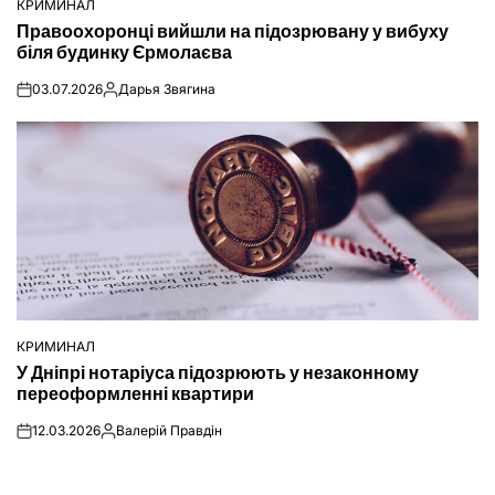
КРИМИНАЛ
ОПУБЛІКУВАТИ
Правоохоронці вийшли на підозрювану у вибуху
У
біля будинку Єрмолаєва
03.07.2026
Дарья Звягина
on
Опубліковано
КРИМИНАЛ
ОПУБЛІКУВАТИ
У Дніпрі нотаріуса підозрюють у незаконному
У
переоформленні квартири
12.03.2026
Валерій Правдін
on
Опубліковано