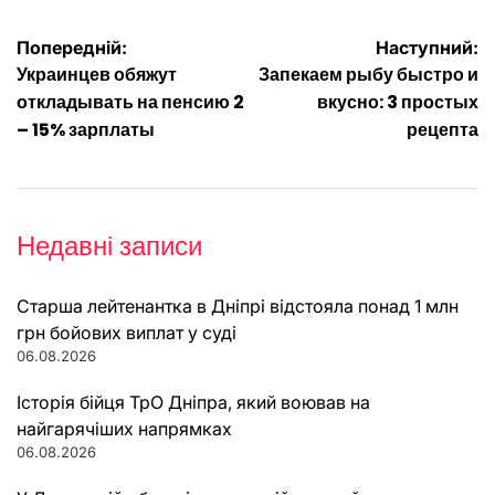
Навігація
Попередній:
Наступний:
Украинцев обяжут
Запекаем рыбу быстро и
записів
откладывать на пенсию 2
вкусно: 3 простых
– 15% зарплаты
рецепта
Недавні записи
Старша лейтенантка в Дніпрі відстояла понад 1 млн
грн бойових виплат у суді
06.08.2026
Історія бійця ТрО Дніпра, який воював на
найгарячіших напрямках
06.08.2026