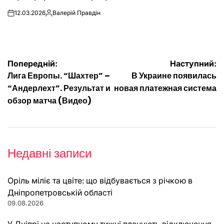
12.03.2026
Валерій Правдін
on
Опубліковано
Навігація
Попередній:
Наступний:
Лига Европы. “Шахтер” –
В Украине появилась
записів
“Андерлехт”. Результат и
новая платежная система
обзор матча (Видео)
Недавні записи
Оріль міліє та цвіте: що відбувається з річкою в
Дніпропетровській області
09.08.2026