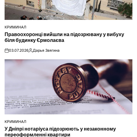
КРИМИНАЛ
ОПУБЛІКУВАТИ
Правоохоронці вийшли на підозрювану у вибуху
У
біля будинку Єрмолаєва
03.07.2026
Дарья Звягина
on
Опубліковано
КРИМИНАЛ
ОПУБЛІКУВАТИ
У Дніпрі нотаріуса підозрюють у незаконному
У
переоформленні квартири